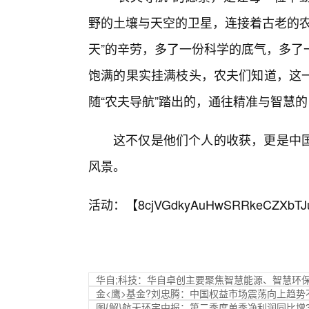
野的土壤与天空的卫星，连接着古老的农
天”的辛劳，多了一份科学的底气，多了
饱满的果实挂满枝头，农夫们知道，这
随“农夫导航”踏出的，通往精准与智慧
这不仅是他们个人的收获，更是中
风景。
活动：【
8cjVGdkyAuHwSRRkeCZXbTJ
华自;科技：华自卓创主要聚焦智慧能源、智慧环
金<鹰>基金?刘忠腾：中国权益市场震荡向上趋势
图{解}航天环宇中报：第二季度单季净利润同比增31