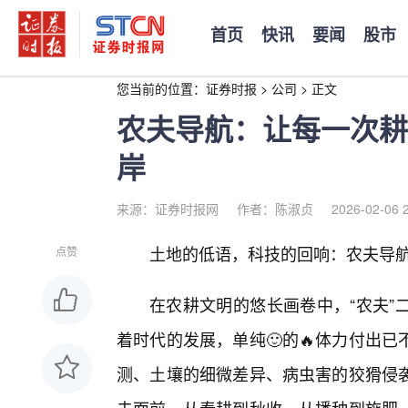
首页
快讯
要闻
股市
您当前的位置：
证券时报
>
公司
>
正文
农夫导航：让每一次耕
岸
来源：证券时报网
作者：陈淑贞
2026-02-06 
土地的低语，科技的回响：农夫导
点赞
在农耕文明的悠长画卷中，“农夫”
着时代的发展，单纯🙂的🔥体力付出
测、土壤的细微差异、病虫害的狡猾侵