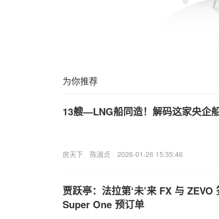
为你推荐
13艘—LNG船同造！解码这家央企
房天下
陈淑贞
2026-01-26 15:35:46
贾跃亭：法拉第‘未’来 FX 与 ZEVO 签
Super One 预订单