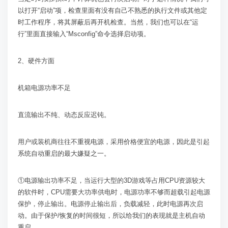
以打开“启动”项，检查里面有没有自己不熟悉的执行文件或其他定
时工作程序，将其屏蔽后再开机检查。当然，我们也可以在“运
行”里面直接输入“
Msconfig
”命令选择启动项。
2
、硬件方面
机箱电源功率不足
直流输出不纯、动态反应迟钝。
用户或装机商往往不重视电源，采用价格便宜的电源，因此是引起
系统自动重启的最大嫌疑之一。
①电源输出功率不足，当运行大型的
3D
游戏等占用
CPU
资源较大
的软件时，
CPU
需要大功率供电时，电源功率不够而超载引起电源
保护，停止输出。电源停止输出后，负载减轻，此时电源再次启
动。由于保护
/
恢复的时间很短，所以给我们的表现就是主机自动
重启。