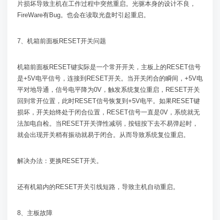
片损坏导致主机在工作过程中突然重启。光驱本身的设计不良，
FireWare
有
Bug
。也会在读取光盘时引起重启。
7
、机箱前面板
RESET
开关问题
机箱前面板
RESET
键实际是一个常开开关，主板上的
RESET
信号
是
+5V
电平信号，连接到
RESET
开关。当开关闭合的瞬间，
+5V
电
平对地导通，信号电平降为
0V
，触发系统复位重启，
RESET
开关
回到常开位置，此时
RESET
信号恢复到
+5V
电平。如果
RESET
键
损坏，开关始终处于闭合位置，
RESET
信号一直是
0V
，系统就无
法加电自检。当
RESET
开关弹性减弱，按钮按下去不易弹起时，
就会出现开关稍有振动就易于闭合。从而导致系统复位重启。
解决办法：更换
RESET
开关。
还有机箱内的
RESET
开关引线短路，导致主机自动重启。
8
、主板故障