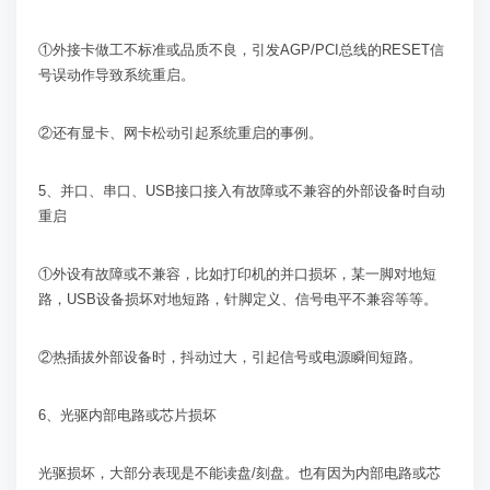
①外接卡做工不标准或品质不良，引发
AGP/PCI
总线的
RESET
信
号误动作导致系统重启。
②还有显卡、网卡松动引起系统重启的事例。
5
、并口、串口、
USB
接口接入有故障或不兼容的外部设备时自动
重启
①外设有故障或不兼容，比如打印机的并口损坏，某一脚对地短
路，
USB
设备损坏对地短路，针脚定义、信号电平不兼容等等。
②热插拔外部设备时，抖动过大，引起信号或电源瞬间短路。
6
、光驱内部电路或芯片损坏
光驱损坏，大部分表现是不能读盘
/
刻盘。也有因为内部电路或芯