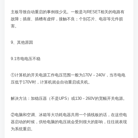
主板导致自动重启的事例很少见。一般是与
RESET
相关的电路有
故障；插座、插槽有虚焊，接触不良；个别芯片、电容等元件损
害。
9
、其他原因
9.1
市电电压不稳
①计算机的开关电源工作电压范围一般为
170V
－
240V
，当市电电
压低于
170V
时，计算机就会自动重启或关机。
解决方法：加稳压器（不是
UPS
）或
130
－
260V
的宽幅开关电源。
②电脑和空调、冰箱等大功耗电器共用一个插线板的话，在这些电
器启动的时候，供给电脑的电压就会受到很大的影响，往往就表现
为系统重启。