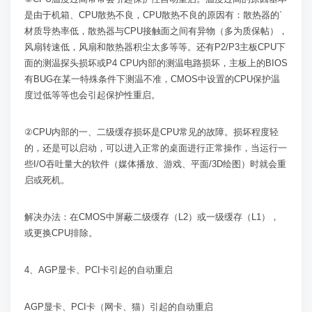
是由于机箱、
CPU
散热不良，
CPU
散热不良的原因有：散热器的
`
材质导热率低，散热器与
CPU
接触面之间有异物（多为质保帖），
风扇转速低，风扇和散热器积尘太多等等。还有
P2/P3
主板
CPU
下
面的测温探头损坏或
P4 CPU
内部的测温电路损坏，主板上的
BIOS
有
BUG
在某一特殊条件下测温不准，
CMOS
中设置的
CPU
保护温
度过低等等也会引起保护性重启。
②
CPU
内部的一、二级缓存损坏是
CPU
常见的故障。损坏程度轻
的，还是可以启动，可以进入正常的桌面进行正常操作，当运行一
些
I/O
吞吐量大的软件（媒体播放、游戏、平面
/3D
绘图）时就会重
启或死机。
解决办法：在
CMOS
中屏蔽二级缓存（
L2
）或一级缓存（
L1
），
或更换
CPU
排除。
4
、
AGP
显卡、
PCI
卡引起的自动重启
AGP
显卡、
PCI
卡（网卡、猫）引起的自动重启