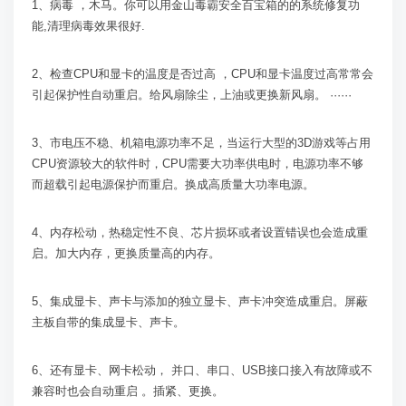
1
、病毒 ，木马。你可以用金山毒霸安全百宝箱的的系统修复功
能
,
清理病毒效果很好
.
2
、检查
CPU
和显卡的温度是否过高 ，
CPU
和显卡温度过高常常会
引起保护性自动重启。给风扇除尘，上油或更换新风扇。 ······
3
、市电压不稳、机箱电源功率不足，当运行大型的
3D
游戏等占用
CPU
资源较大的软件时，
CPU
需要大功率供电时，电源功率不够
而超载引起电源保护而重启。换成高质量大功率电源。
4
、内存松动，热稳定性不良、芯片损坏或者设置错误也会造成重
启。加大内存，更换质量高的内存。
5
、集成显卡、声卡与添加的独立显卡、声卡冲突造成重启。屏蔽
主板自带的集成显卡、声卡。
6
、还有显卡、网卡松动， 并口、串口、
USB
接口接入有故障或不
兼容时也会自动重启 。插紧、更换。