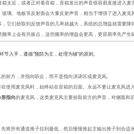
音箱太近，或者正对着音箱，音箱发出的声音很容易直接进入麦
、玻璃、地板等反射面会大量反射声音，相当于增强了进入麦克
多，它们拾取到反馈声音的几率就越大，系统的总增益就需要降
些频率上会有共振点，这些频率的增益会更高，更容易率先产生
环节入手，遵循“预防为主，处理为辅”的原则。
区的前方，并指向听众，而不是指向演讲区或麦克风。
者在使用麦克风时，始终站在音箱的后面。永远不要让麦克风进
心形指向
的麦克风，这类麦克风主要拾取前方的声音，对侧面和
。先将所有通道推子拉到最低，然后慢慢推起主输出推子到合适水