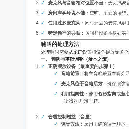
麦克风与音箱相对位置不当
：麦克风离
房间声学环境不佳
：空旷、坚硬的墙壁
使用过多麦克风
：同时开启的麦克风越
特定频率的共振
：房间和设备本身在某
啸叫的处理方法
处理啸叫需要从系统设置和设备摆放等多个
一、 预防与基础调整（治本之策）
正确摆放设备（最重要的步骤！）
音箱前置
：将主音箱放置在听众
麦克风位于音箱后方
：确保演讲
利用指向性
：使用
心形指向
或
超
（尾部）对准音箱。
合理控制增益（音量）
调音方法
：采用正确的调音顺序