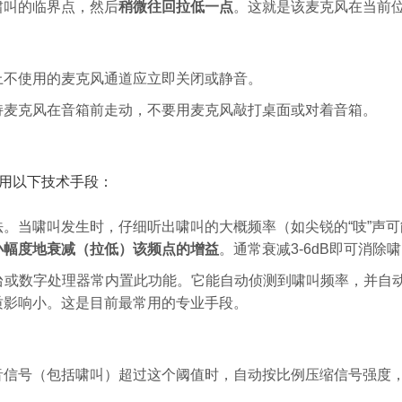
啸叫的临界点，然后
稍微往回拉低一点
。这就是该麦克风在当前
上不使用的麦克风通道应立即关闭或静音。
持麦克风在音箱前走动，不要用麦克风敲打桌面或对着音箱。
用以下技术手段：
。当啸叫发生时，仔细听出啸叫的大概频率（如尖锐的“吱”声可
小幅度地衰减（拉低）该频点的增益
。通常衰减3-6dB即可消
台或数字处理器常内置此功能。它能自动侦测到啸叫频率，并自
质影响小。这是目前最常用的专业手段。
音信号（包括啸叫）超过这个阈值时，自动按比例压缩信号强度