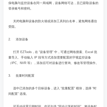
保电脑与监控设备在同一局域网，设备网络可达，且已获取设备的
登录账号和密码。
关闭电脑和设备的防火墙或添加工具到白名单，避免网络通信
受阻。
2.
添加设备
打开
EZTools
，在
“
设备管理
”
中，可通过网络搜索、
Excel
批
量导入、手动输入
IP
段等方式添加需要配置的宇视监控设备
（
IPC
、
NVR
等），添加后可对设备进行查询、修改等管理操作。
3.
批量时间配置
选中已添加的多个目标设备，进入
“
批量配置
”
模块，选择
“
时
间配置
”
选项。
可手动设置日期时间，也可勾选
“
同步计算机时间
”
，将设备时